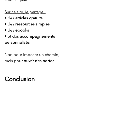
Sur ce site, je partage :
• des 
articles gratuits
• des 
ressources simples
• des 
ebooks
• et des 
accompagnements 
personnalisés
Non pour imposer un chemin,
mais pour 
ouvrir des portes
.
Conclusion
Si le stress est présent dans ta vie en ce 
moment, ne le vois pas comme un 
échec.
Vois-le comme un signal, une invitation 