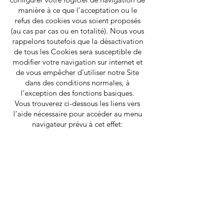
manière à ce que l’acceptation ou le
refus des cookies vous soient proposés
(au cas par cas ou en totalité). Nous vous
rappelons toutefois que la désactivation
de tous les Cookies sera susceptible de
modifier votre navigation sur internet et
de vous empêcher d’utiliser notre Site
dans des conditions normales, à
l’exception des fonctions basiques.
Vous trouverez ci-dessous les liens vers
l’aide nécessaire pour accéder au menu
navigateur prévu à cet effet:
Chrome:
Cliquez-ici
Firefox :
Cliquez-ici
Internet Explorer :
Cliquez-ici
Opera :
Cliquez-ici
Safari :
Cliquez-ici
Pour de plus d’informations concernant
les outils de maîtrise des cookies, vous
pouvez consulter le site internet de la