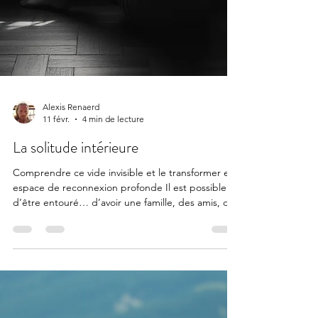
Alexis Renaerd
11 févr.
4 min de lecture
La solitude intérieure
Comprendre ce vide invisible et le transformer en
espace de reconnexion profonde Il est possible
d’être entouré… d’avoir une famille, des amis, des
échanges quotidiens et pourtant ressentir une
solitude profonde , silencieuse, parfois difficile à
nommer. Cette solitude-là ne se voit pas. Elle ne
se dit pas toujours. Mais elle pèse. On l’appelle
souvent la solitude intérieure . Qu’est-ce que la
solitude intérieure, vraiment ? La solitude