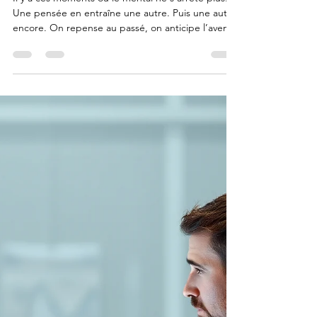
comment retrouver la paix intérieure
Il y a ces moments où le mental ne s’arrête plus.
Une pensée en entraîne une autre. Puis une autre
encore. On repense au passé, on anticipe l’avenir,
on rejoue des scènes, on imagine des scénarios
qui n’existent pas. Et peu à peu, l’espace intérieur
se resserre . Les pensées deviennent
envahissantes. Non pas parce qu’elles sont
mauvaises mais parce qu’elles prennent toute la
place . Comprendre ce que sont réellement les
pensées envahissantes Les pensées envahissantes
ne sont