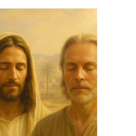
Alexis Renaerd
8 mai 2025
2 min de lecture
L’énergie libre et infinie, notre
héritage oublié
Tout est énergie. Le visible comme l’invisible.
L’univers tout entier repose sur un flux perpétuel
de mouvements de vibrations de...