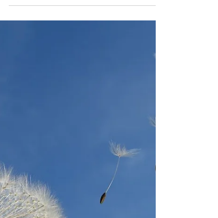
Religions et spiritualité ..un chemins
vers le sacré
Depuis la nuit des temps, l’être humain cherche à
comprendre le mystère de la vie, de la mort et de
l’univers. Cette quête a donné...