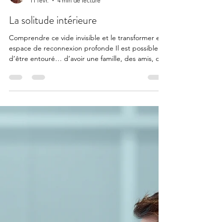
Alexis Renaerd
11 févr.
4 min de lecture
La solitude intérieure
Comprendre ce vide invisible et le transformer en
espace de reconnexion profonde Il est possible
d’être entouré… d’avoir une famille, des amis, des
échanges quotidiens et pourtant ressentir une
solitude profonde , silencieuse, parfois difficile à
nommer. Cette solitude-là ne se voit pas. Elle ne
se dit pas toujours. Mais elle pèse. On l’appelle
souvent la solitude intérieure . Qu’est-ce que la
solitude intérieure, vraiment ? La solitude
intérieure n’est pas l’absence de relat