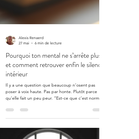
Alexis Renaerd
27 mai
6 min de lecture
Pourquoi ton mental ne s’arrête plus
et comment retrouver enfin le silence
intérieur
Il y a une question que beaucoup n’osent pas
poser à voix haute. Pas par honte. Plutôt parce
qu’elle fait un peu peur. “Est-ce que c’est normal
d’avoir autant de pensées ?” Tu t’endors en
pensant. Tu te réveilles en pensant. Tu travailles,
tu manges, tu marches… et ton mental, lui, ne fait
jamais vraiment pause. Des conversations