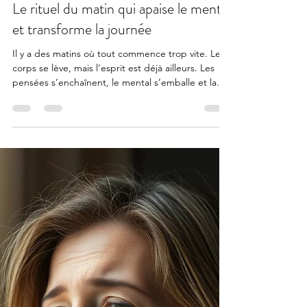
Alexis Renaerd
9 janv.
2 min de lecture
Le rituel du matin qui apaise le mental
et transforme la journée
Il y a des matins où tout commence trop vite. Le
corps se lève, mais l’esprit est déjà ailleurs. Les
pensées s’enchaînent, le mental s’emballe et la
journée débute dans une forme de tension
invisible. Avec le temps, j’ai compris une chose
essentielle.. ce n’est pas la journée qui nous
fatigue, c’est souvent la façon dont nous la
commençons. Pourquoi le matin est un moment
clé pour l’équilibre intérieur Le matin est un
espace particulier. L’esprit est encore malléable,