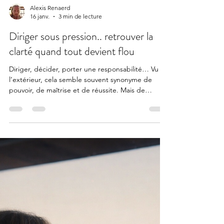
Alexis Renaerd
16 janv.
3 min de lecture
Diriger sous pression.. retrouver la
clarté quand tout devient flou
Diriger, décider, porter une responsabilité… Vu de
l’extérieur, cela semble souvent synonyme de
pouvoir, de maîtrise et de réussite. Mais de
l’intérieur, beaucoup de dirigeants, managers et
décideurs vivent une autre réalité.. celle d’une
pression constante parfois silencieuse, souvent
invisible. Décisions à répétition, tensions
humaines, attentes contradictoires, urgence