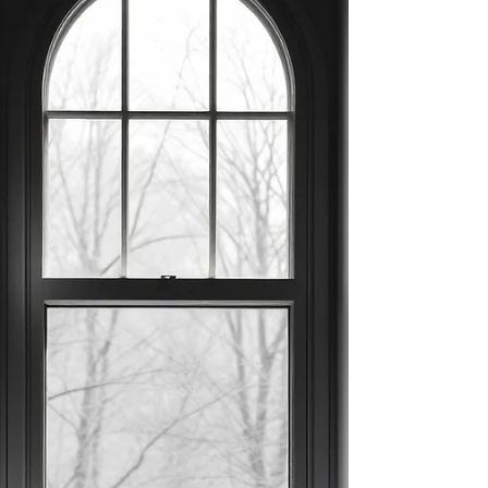
imaginaires. Des scénarios qui ne se réaliseront
peut-être jamais. Des regrets du passé. Des
inquiétudes pour demain. Et parfois, au fond une
fatigu