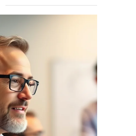
Dans une entreprise, une erreur technique se
corrige. Une erreur humaine, beaucoup moins. Un
mauvais choix professionnel ne se manifeste pas
toujours immédiatement. Il peut même au dépars
sembler logique, cohérent, rassurant. Et
pourtant… avec le temps, il épuise. Le vrai coût
d’une décision mal éclairée Lorsqu’une décision
humaine est prise sans suffisamment de clarté, les
conséquences dépassent largement le cadre
financier. Les coûts les plus fréquents sont
invisibles au dé