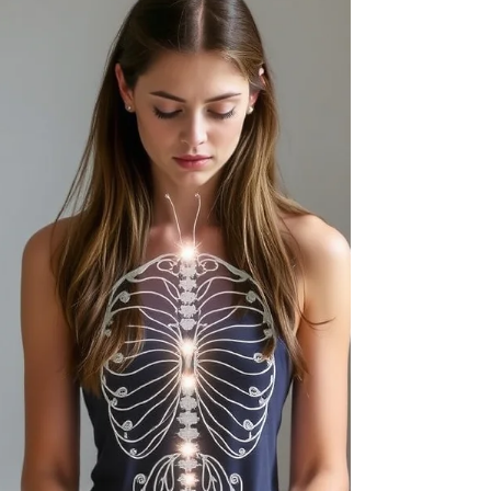
haute.Pas une question ordinaire. Pas un
problème à résoudre. Quelque chose de plus
grand, de plus sourd.Une question qui ressemble
à ça : « Est-ce que je vis vraiment ma vie ou est-ce
que je la traverse ? » Tu n'es pas seul(e). Et tu n'es
pas perdu(e). Tu es peut-être simplement en train
de t'éveiller à quelque chose que tu por