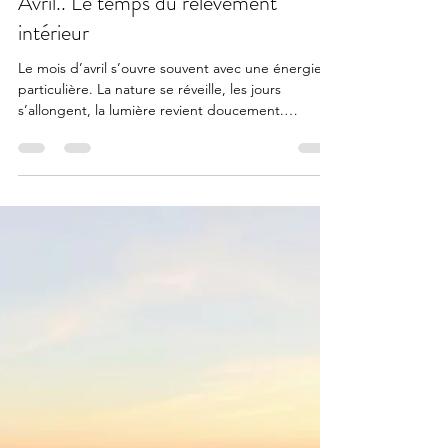
Alexis Renaerd
5 avr.
2 min de lecture
Avril.. Le temps du relèvement
intérieur
Le mois d’avril s’ouvre souvent avec une énergie
particulière. La nature se réveille, les jours
s’allongent, la lumière revient doucement.
Quelque chose se remet en mouvement. Et cette
année, ce début de mois est marqué par la fête
de Pâques. Une fête qui au-delà de la tradition,
porte un message profondément humain et
universel.. le relèvement est toujours possible.
Même après une période difficile. Même après
une fatigue profonde. Même après une chute
intérieure. Pâques ..