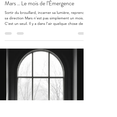
Alexis Renaerd
3 mars
3 min de lecture
Mars .. Le mois de l’Émergence
Sortir du brouillard, incarner sa lumière, reprendre
sa direction Mars n’est pas simplement un mois.
C’est un seuil. Il y a dans l’air quelque chose de
différent. La lumière change. Les journées
s’allongent. La nature commence à bouger,
presque imperceptiblement. Et à l’intérieur de
nous… quelque chose demande à émerger. 1️⃣
Pourquoi Mars est un mois charnière ? Janvier
nous pousse à décider. Février nous invite à