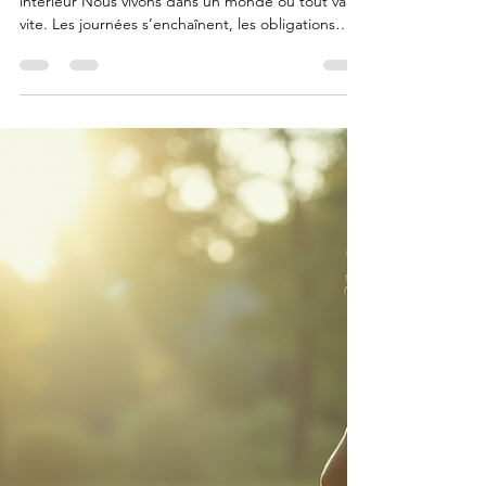
Revenir à l’essentiel .. pourquoi
ralentir peut transformer votre vie
Revenir à l’essentiel .. le premier pas vers le calme
intérieur Nous vivons dans un monde où tout va
vite. Les journées s’enchaînent, les obligations
s’accumulent, et le mental ne s’arrête presque
jamais. Beaucoup de personnes que je reçois me
disent : “Je suis fatigué… mais je ne comprends
pas pourquoi.” Souvent, ce n’est pas le corps qui
est épuisé. C’est l’esprit qui n’a jamais vraiment
fait pause. Ralentir n’est pas abandonner c’est se
reconnecter Ralentir ne signifie pas