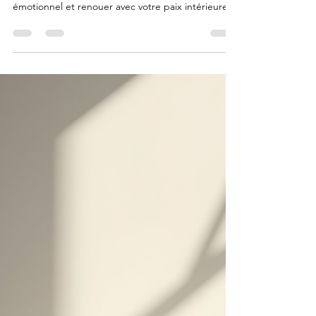
ralentir, réduire le stress, retrouver l’équilibre
émotionnel et renouer avec votre paix intérieure
grâce à des pratiques simples et naturelles.