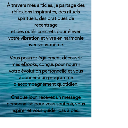
À travers mes articles, je partage des
réflexions inspirantes, des rituels
spirituels, des pratiques de
recentrage
et des outils concrets pour élever
votre vibration et vivre en harmonie
avec vous-même.
Vous pourrez également découvrir
mes eBooks, conçus pour nourrir
votre évolution personnelle et vous
abonner à un programme
d’accompagnement quotidien.
Chaque jour, recevez un message
personnalisé pour vous soutenir, vous
inspirer et vous guider
pas à pas...
Ce blog est une invitation à