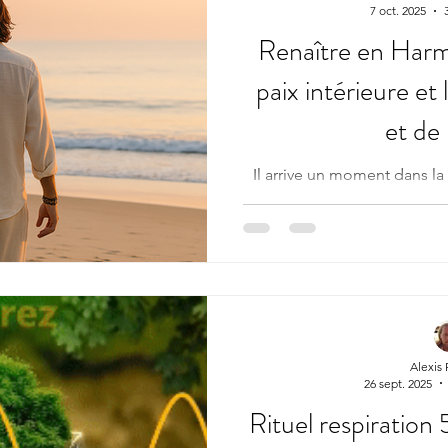
7 oct. 2025
Renaître en Harmo
paix intérieure et 
et de 
Il arrive un moment dans la 
profond de changer , de se re
retrouver un équilibre inté
mentale et les émotions
désalignement entre le corp
alors que naît le véritable 
harmonie . Qu’est-ce que
“Renaître en Harmonie” est bien plus qu’un programme
de bien-être. C’est 
Alexis
26 sept. 2025
Rituel respiration 5 minu