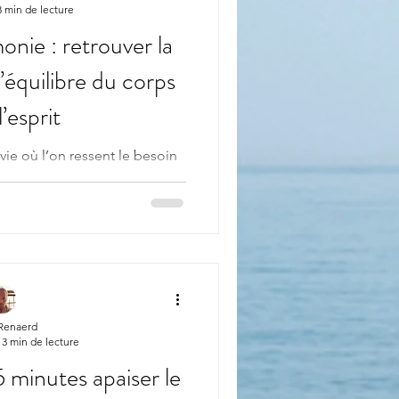
3 min de lecture
nie : retrouver la
l’équilibre du corps
l’esprit
vie où l’on ressent le besoin
connecter à soi-même et de
rieur . Le stress, la fatigue
 non exprimées créent un
s, le cœur et l’esprit. C’est
appel ...celui de renaître en
 “Renaître en Harmonie” ?
un accompagnement hol
 Renaerd
3 min de lecture
tes apaiser le