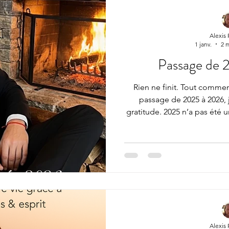
Alexis
1 janv.
2 
Passage de 
Rien ne finit. Tout commen
passage de 2025 à 2026, j
gratitude. 2025 n’a pas été u
une année de chemin , une
vérité, une année où la vie 
profondément. Pour moi..
vous. La vie extérieure a 
responsabilités, les défis
rencontres qui marqu
Alexis