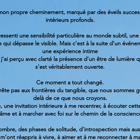
mon propre cheminement, marqué par des éveils success
intérieurs profonds.
 ressenti une sensibilité particulière au monde subtil, une
e qui dépasse le visible. Mais c’est à la suite d’un évén
une expérience intime
ù j’ai perçu avec clarté la présence d’un être de lumière
s’est véritablement ouverte.
Ce moment a tout changé.
arrête pas aux frontières du tangible, que nous sommes 
delà de ce que nous croyons.
, une invitation intérieure à me recentrer, à écouter cett
’âme et à marcher avec foi sur le chemin de la conscienc
’ombre, des phases de solitude, d’introspection mais aus
s m’ont réappris à vivre, à aimer et à me reconnecter à m