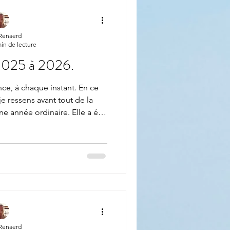
 Renaerd
min de lecture
2025 à 2026.
ce, à chaque instant. En ce
e ressens avant tout de la
ne année ordinaire. Elle a été
 année de dépouillement, de
nous a invités à regarder plus
. Et pour beaucoup d’entre
continué son mouvement.. les
, les élans, les pauses, les
ent et les silences q
 Renaerd