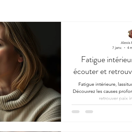
Alexis
7 janv.
4 
Fatigue intérie
écouter et retrouve
Fatigue intérieure, lassit
Découvrez les causes profo
retrouver paix i