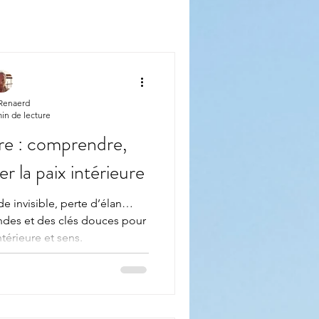
 Renaerd
min de lecture
ure : comprendre,
r la paix intérieure
ude invisible, perte d’élan…
ndes et des clés douces pour
ntérieure et sens.