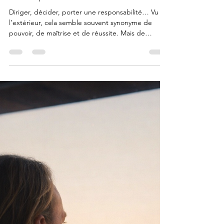
Alexis Renaerd
16 janv.
3 min de lecture
Diriger sous pression.. retrouver la
clarté quand tout devient flou
Diriger, décider, porter une responsabilité… Vu de
l’extérieur, cela semble souvent synonyme de
pouvoir, de maîtrise et de réussite. Mais de
l’intérieur, beaucoup de dirigeants, managers et
décideurs vivent une autre réalité.. celle d’une
pression constante parfois silencieuse, souvent
invisible. Décisions à répétition, tensions
humaines, attentes contradictoires, urgence
permanente… À force, ce n’est pas la
compétence qui manque. C’est l’espace intérieur
pour décider juste