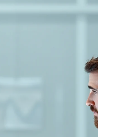
tu manges, tu marches… et ton mental, lui, ne fait
jamais vraiment pause. Des conversations
imaginaires. Des scénarios qui ne se réaliseront
peut-être jamais. Des regrets du passé. Des
inquiétudes pour demain. Et parfois, au fond une
fatigu