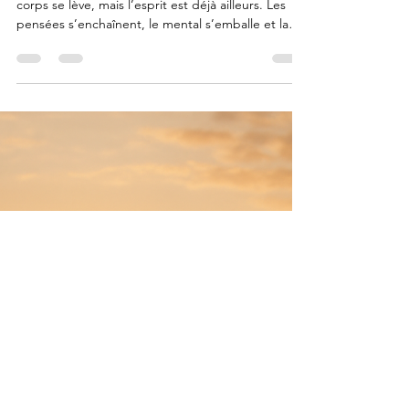
Alexis Renaerd
9 janv.
2 min de lecture
Le rituel du matin qui apaise le mental
et transforme la journée
Il y a des matins où tout commence trop vite. Le
corps se lève, mais l’esprit est déjà ailleurs. Les
pensées s’enchaînent, le mental s’emballe et la
journée débute dans une forme de tension
invisible. Avec le temps, j’ai compris une chose
essentielle.. ce n’est pas la journée qui nous
fatigue, c’est souvent la façon dont nous la
commençons. Pourquoi le matin est un moment
clé pour l’équilibre intérieur Le matin est un
espace particulier. L’esprit est encore malléable,
sensibl