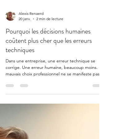
Alexis Renaerd
20 janv.
2 min de lecture
Pourquoi les décisions humaines
coûtent plus cher que les erreurs
techniques
Dans une entreprise, une erreur technique se
corrige. Une erreur humaine, beaucoup moins. Un
mauvais choix professionnel ne se manifeste pas
toujours immédiatement. Il peut même au dépars
sembler logique, cohérent, rassurant. Et
pourtant… avec le temps, il épuise. Le vrai coût
d’une décision mal éclairée Lorsqu’une décision
humaine est prise sans suffisamment de clarté, les
conséquences dépassent largement le cadre