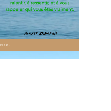
ralentir, à ressentir, et à vous
rappeler qui vous êtes vraiment.
ALEXIS RENAERD
BLOG