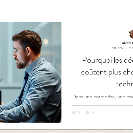
Alexis
20 janv.
2 
Pourquoi les dé
coûtent plus che
tech
Dans une entreprise, une err
erreur humaine, beaucou
professionnel ne se 
immédiatement. Il peut
logique, cohérent, rassurant
il épuise. Le vrai coût d