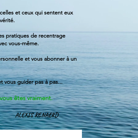
 celles et ceux qui sentent eux
vérité.
 des pratiques de recentrage
 avec vous-même.
rsonnelle et vous abonner à un
et vous guider
pas à pas...
i vous êtes vraiment.
ALEXIS RENAERD