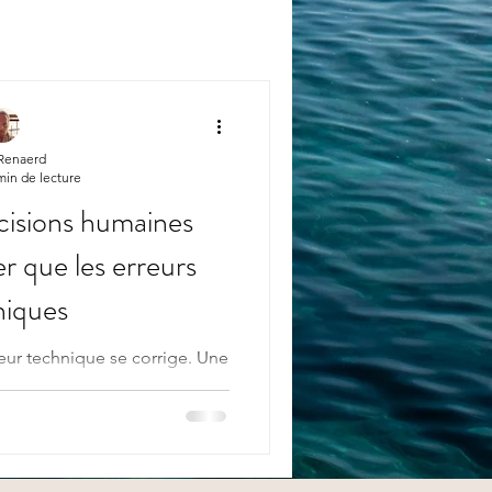
 Renaerd
min de lecture
cisions humaines
r que les erreurs
niques
eur technique se corrige. Une
p moins. Un mauvais choix
manifeste pas toujours
 même au dépars sembler
. Et pourtant… avec le temps,
’une décision mal éclairée