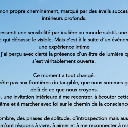
mon propre cheminement, marqué par des éveils success
intérieurs profonds.
 ressenti une sensibilité particulière au monde subtil, une
e qui dépasse le visible. Mais c’est à la suite d’un évén
une expérience intime
ù j’ai perçu avec clarté la présence d’un être de lumière
s’est véritablement ouverte.
Ce moment a tout changé.
arrête pas aux frontières du tangible, que nous sommes 
delà de ce que nous croyons.
, une invitation intérieure à me recentrer, à écouter cett
’âme et à marcher avec foi sur le chemin de la conscienc
’ombre, des phases de solitude, d’introspection mais aus
s m’ont réappris à vivre, à aimer et à me reconnecter à m