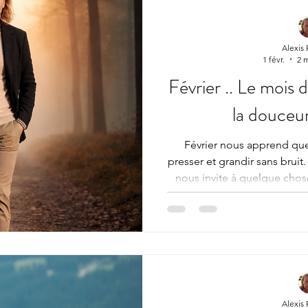
Alexis
1 févr.
2 m
Février .. Le mois d
la douceur
Février nous apprend que
presser et grandir sans bruit. 
nous invite à quelque chose
Janvier a ouvert des porte
parfois avec force, parfoi
demandé : « Vers quoi souhait
demande pas d’avancer vite
habiter pleinement ce qui a 
transition s
Alexis