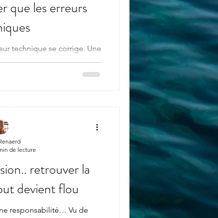
r que les erreurs
niques
eur technique se corrige. Une
p moins. Un mauvais choix
manifeste pas toujours
 même au dépars sembler
. Et pourtant… avec le temps,
’une décision mal éclairée
 est prise sans suffisamment
 dépassent largement le cadre
fréquents sont invisibles au dé
 Renaerd
min de lecture
sion.. retrouver la
out devient flou
 une responsabilité… Vu de