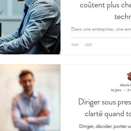
coûtent plus che
tech
Dans une entreprise, une err
erreur humaine, beaucou
professionnel ne se 
immédiatement. Il peut
logique, cohérent, rassurant
il épuise. Le vrai coût d
Lorsqu’une décision humaine
de clarté, les conséquences
financier. Les coûts les plus 
Alexis
16 janv.
3 
Diriger sous pres
clarté quand t
Diriger, décider, porter