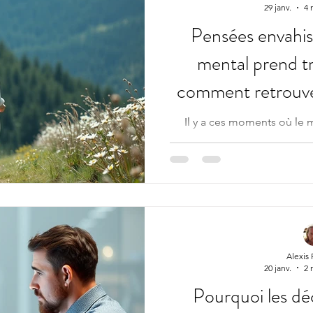
29 janv.
4 
Pensées envahis
mental prend t
comment retrouver
Il y a ces moments où le m
pensée en entraîne une autr
repense au passé, on antic
scènes, on imagine des scén
peu à peu, l’espace intérie
deviennent envahissantes. 
mauvaises mais parce qu’ell
Comprendre ce que sont
envahissantes Les pensé
Alexis
20 janv.
2 
Pourquoi les dé