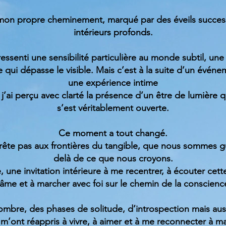
mon propre cheminement, marqué par des éveils success
intérieurs profonds.
 ressenti une sensibilité particulière au monde subtil, une
e qui dépasse le visible. Mais c’est à la suite d’un évén
une expérience intime
ù j’ai perçu avec clarté la présence d’un être de lumière
s’est véritablement ouverte.
Ce moment a tout changé.
arrête pas aux frontières du tangible, que nous sommes 
delà de ce que nous croyons.
, une invitation intérieure à me recentrer, à écouter cett
’âme et à marcher avec foi sur le chemin de la conscienc
’ombre, des phases de solitude, d’introspection mais aus
s m’ont réappris à vivre, à aimer et à me reconnecter à m