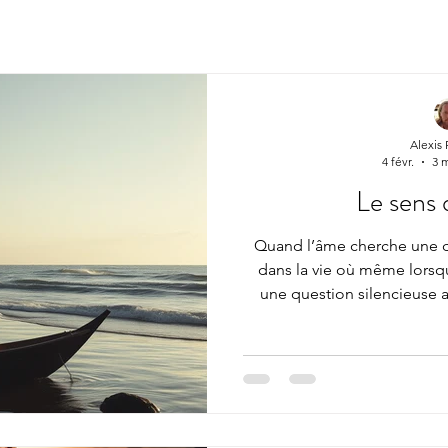
Alexis
4 févr.
3 m
Le sens d
Quand l’âme cherche une di
dans la vie où même lorsqu
une question silencieuse ap
sert-il ? » Ce n’est pas 
faiblesse. C’est souvent l’â
disparaît, tout devient plu
viennent me voir en disant :
élan » • « J’ai tout pour êt
manque » • « J