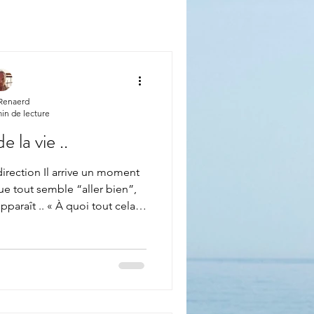
 Renaerd
in de lecture
e la vie ..
rection Il arrive un moment
e tout semble “aller bien”,
paraît .. « À quoi tout cela
une crise. Ce n’est pas une
me qui appelle . Quand le sens
s lourd Beaucoup de personnes
 • « Je me lève fatigué, sans
re heureux, mais quelque chose
e fais ce qu’il