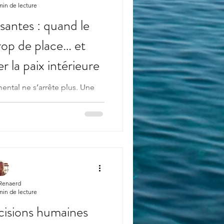
min de lecture
santes : quand le
rop de place… et
 la paix intérieure
ental ne s’arrête plus. Une
e. Puis une autre encore. On
ipe l’avenir, on rejoue des
arios qui n’existent pas. Et
ur se resserre . Les pensées
Non pas parce qu’elles sont
es prennent toute la place .
 réellement les pensées
es envahissantes ne sont
 Renaerd
min de lecture
cisions humaines