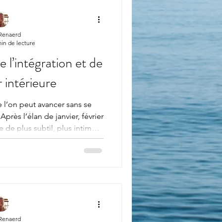
 Renaerd
in de lecture
e l’intégration et de
 intérieure
 l’on peut avancer sans se
Après l’élan de janvier, février
 de plus subtil, plus intime.
s. Il a posé des intentions
s avec hésitation. Il nous a
es-tu aller ? » Février, lui ne
. Il nous propose plutôt d’
été initié . C’est un mois de
ilencieuse, un
 Renaerd