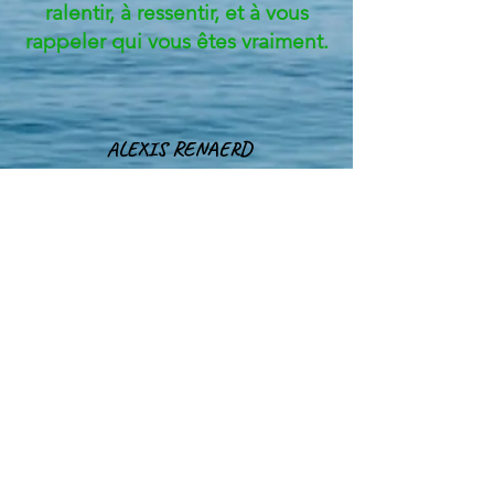
ralentir, à ressentir, et à vous
rappeler qui vous êtes vraiment.
ALEXIS RENAERD
BLOG