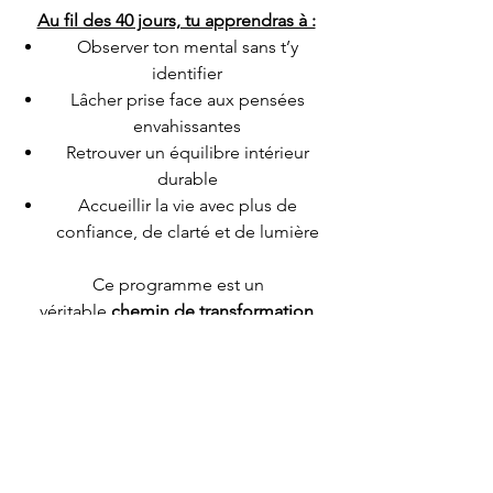
Au fil des 40 jours, tu apprendras à :
Observer ton mental sans t’y
identifier
Lâcher prise face aux pensées
envahissantes
Retrouver un équilibre intérieur
durable
Accueillir la vie avec plus de
confiance, de clarté et de lumière
Ce programme est un
véritable
chemin de transformation
intérieure..
pas à pas, tu avances vers
un esprit apaisé, un cœur plus léger et
une vie alignée avec ton essence
profonde.
Cet eBook est pour toi si :