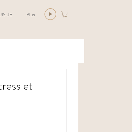
UIS-JE
Plus
tress et