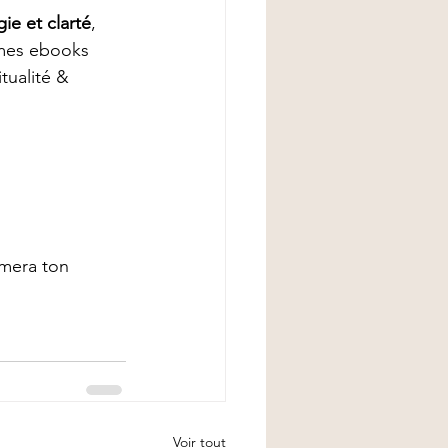
ie et clarté
, 
mes ebooks 
tualité & 
mera ton 
Voir tout