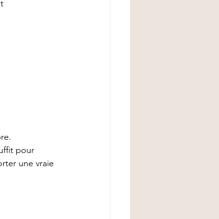
t 
re.
uffit pour 
rter une vraie 