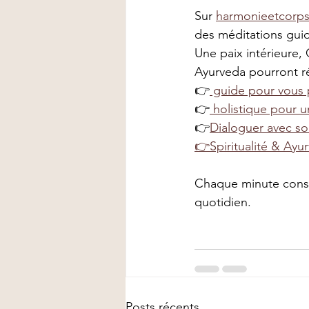
Sur 
harmonieetcorp
des méditations gui
Une paix intérieure, 
Ayurveda pourront ré
👉
 guide pour vous 
👉
 holistique pour 
👉
Dialoguer avec s
👉Spiritualité
 & Ayu
Chaque minute consa
quotidien.
Posts récents