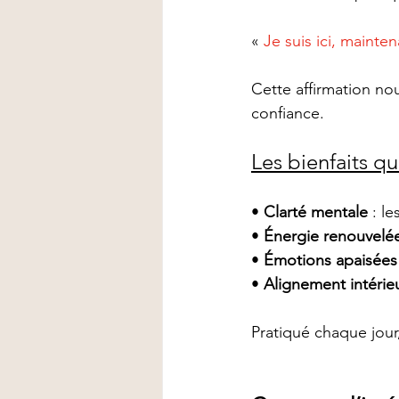
«
 Je suis ici, mainten
Cette affirmation nour
confiance.
Les bienfaits qu
• 
Clarté mentale
 : l
• 
Énergie renouvelé
• 
Émotions apaisées
• 
Alignement intérie
Pratiqué chaque jour