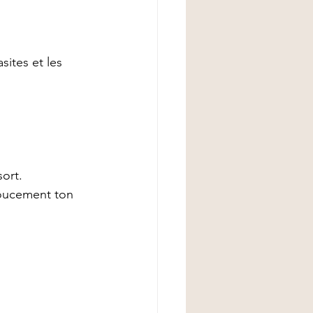
ites et les 
sort.
doucement ton 