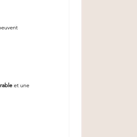
peuvent 
urable
 et une 