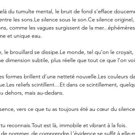
delà du tumulte mental, le bruit de fond s’efface doucem
entre les sons.Le silence sous le son.Ce silence originel,
ns, comme les vagues surgissent de la mer...éphémères, 
e et unique eau.
 le brouillard se dissipe.Le monde, tel qu’on le croyait, s
ne dimension subtile, plus réelle que tout ce que l’on voi
Les formes brillent d’une netteté nouvelle.Les couleurs d
e.Les reliefs scintillent…Et dans ce scintillement, quel
au dehors, mais au-dedans.
sence, vers ce que tu as toujours été au cœur du silence
tu reconnais.Tout est là, immobile et vibrant à la fois.
r, de nommer, de comprendre.L’évidence se suffit à elle