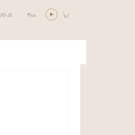
UIS-JE
Plus