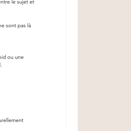
ntre le sujet et 
ne sont pas là 
oid ou une 
.
urellement 