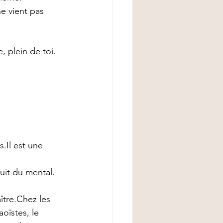
e vient pas 
, plein de toi.
s.Il
 est une 
ruit du mental.
ître.Chez les 
oïstes, le 