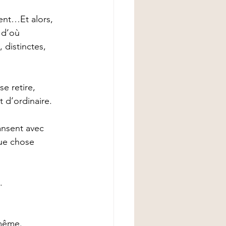
ent…Et alors, 
 d’où 
distinctes, 
e retire, 
t d’ordinaire.
ansent avec 
que chose 
.
-même.